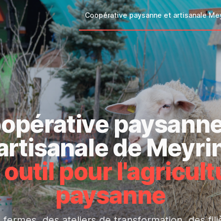
Coopérative paysanne et artisanale Me
opérative paysanne
artisanale de Meyri
outil pour l'agricul
paysanne
 fermes, des ateliers de transformation, des fili