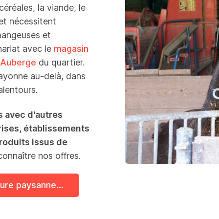
éréales, la viande, le
 et nécessitent
 mangeuses et
nariat avec le
magasin
Auberge
du quartier.
rayonne au-delà, dans
lentours.
s avec d'autres
prises, établissements
oduits issus de
nnaître nos offres.
ture paysanne...