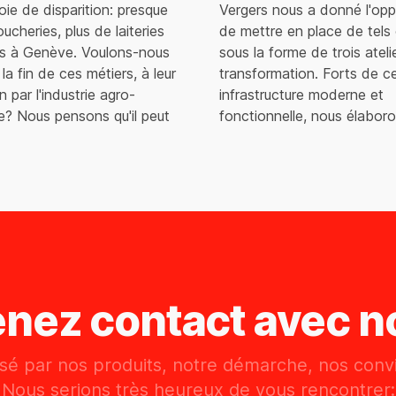
oie de disparition: presque
Vergers nous a donné l'opp
ucheries, plus de laiteries
de mettre en place de tels o
es à Genève. Voulons-nous
sous la forme de trois ateli
 la fin de ces métiers, à leur
transformation. Forts de c
 par l'industrie agro-
infrastructure moderne et
re? Nous pensons qu'il peut
fonctionnelle, nous élabor
enez contact avec n
ssé par nos produits, notre démarche, nos convi
Nous serions très heureux de vous rencontrer: