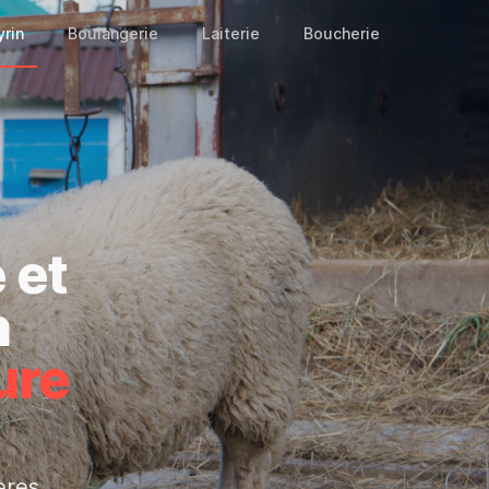
yrin
Boulangerie
Laiterie
Boucherie
 et
n
ture
ères