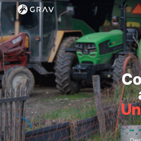
Co
Un 
Des