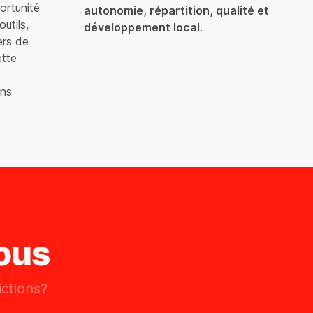
ortunité
autonomie, répartition, qualité et
utils,
développement local
.
ers de
ette
ons
ous
ctions?